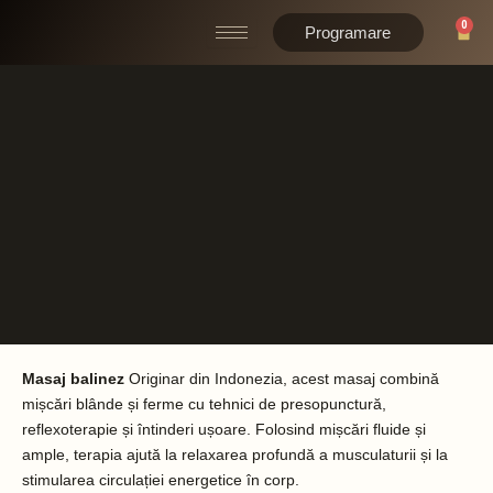
Skip
0
Cart
Programare
to
content
Masaj balinez
Originar din Indonezia, acest masaj combină
mișcări blânde și ferme cu tehnici de presopunctură,
reflexoterapie și întinderi ușoare. Folosind mișcări fluide și
ample, terapia ajută la relaxarea profundă a musculaturii și la
stimularea circulației energetice în corp.