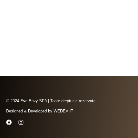
® 2024 Eve Envy SPA | Toate drepturile rezervate.
Designed & Developed by
WEDEV IT
F
I
a
n
c
s