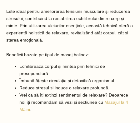
Este ideal pentru ameliorarea tensiunii musculare și reducerea
stresului, contribuind la restabilirea echilibrului dintre corp și
minte. Prin utilizarea uleiurilor esențiale, această tehnică oferă o
experiență holistică de relaxare, revitalizând atât corpul, cât și
starea emoțională.
Beneficii bazate pe tipul de masaj balinez:
Echilibrează corpul și mintea prin tehnici de
presopunctură.
Îmbunătățește circulația și detoxifică organismul.
Reduce stresul și induce o relaxare profundă.
Vrei ca să îți extinzi sentimentul de relaxare? Deoarece
noi îți recomandăm să vezi și sectiunea cu
Masajul la 4
Mâini
.