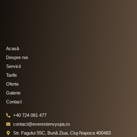
e
t
b
a
o
g
o
r
k
a
m
Acasă
Despre noi
Servicii
Tarife
Oferte
Galerie
Contact
+40 724 081 477
contact@everestenvyspa.ro
Str. Fagului 55C, Bună Ziua, Cluj-Napoca 400483