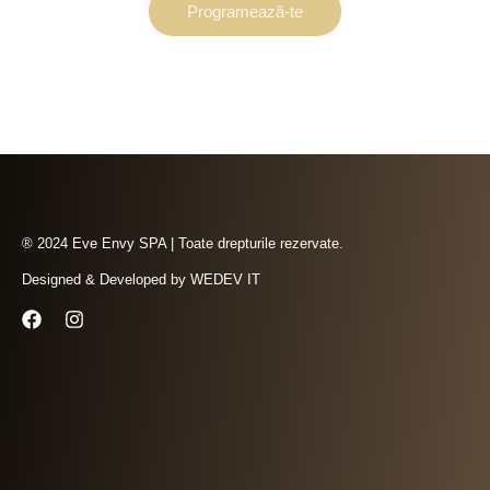
Programează-te
® 2024 Eve Envy SPA | Toate drepturile rezervate.
Designed & Developed by
WEDEV IT
F
I
a
n
c
s
e
t
b
a
o
g
o
r
k
a
m