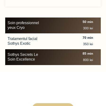
50 min
Soin professionnel
yeux Cryo​
300 lei
70 min
Tratamentul facial
Sothys Exotic​
350 lei
85 min
Sothys Secrets Le
Soin Excellence​
800 lei
Eliberează-ți mintea și corpul de stres și găsește acea pace
interioară pe care o meriți.