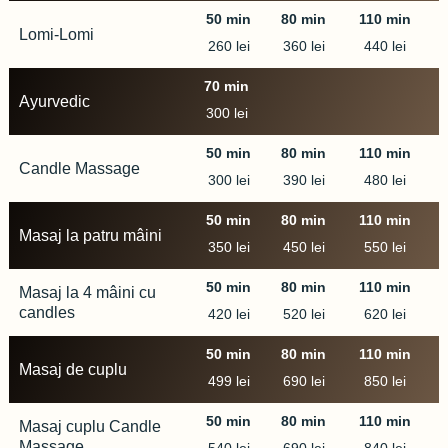
50 min
80 min
110 min
Lomi-Lomi
260 lei
360 lei
440 lei
70 min
110 min
110 min
Ayurvedic
300 lei
50 min
80 min
110 min
Candle Massage
300 lei
390 lei
480 lei
50 min
80 min
110 min
Masaj la patru mâini
350 lei
450 lei
550 lei
50 min
80 min
110 min
Masaj la 4 mâini cu
candles
420 lei
520 lei
620 lei
50 min
80 min
110 min
Masaj de cuplu
499 lei
690 lei
850 lei
50 min
80 min
110 min
Masaj cuplu Candle
Massage