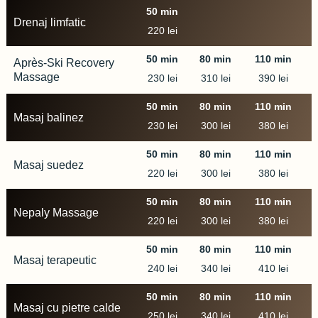
50 min
80 min
110 min
Drenaj limfatic
220 lei
50 min
80 min
110 min
Après-Ski Recovery
Massage
230 lei
310 lei
390 lei
50 min
80 min
110 min
Masaj balinez
230 lei
300 lei
380 lei
50 min
80 min
110 min
Masaj suedez
220 lei
300 lei
380 lei
50 min
80 min
110 min
Nepaly Massage
220 lei
300 lei
380 lei
50 min
80 min
110 min
Masaj terapeutic​
240 lei
340 lei
410 lei
50 min
80 min
110 min
Masaj cu pietre calde
250 lei
340 lei
410 lei