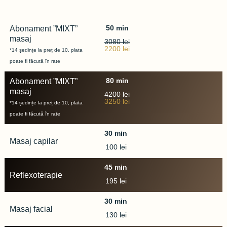
50 min
80 min
110 min
Abonament ”MIXT”
masaj
3080 lei
2200 lei
*14 ședințe la preț de 10, plata
poate fi făcută în rate
80 min
80 min
110 min
Abonament ”MIXT”
masaj
4200 lei
3250 lei
*14 ședințe la preț de 10, plata
poate fi făcută în rate
30 min
80 min
110 min
Masaj capilar
100 lei
45 min
80 min
110 min
Reflexoterapie
195 lei
30 min
80 min
110 min
Masaj facial
130 lei