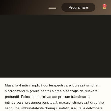
Skip
0
Cart
Programare
to
content
Masaj la 4 mâini implică doi terapeuți care lucrează simultan,
sincronizând mișcările pentru a crea o senzație de relaxare
profundă. Folosind tehnici variate precum frământarea,
întinderea și presiunea punctuală, masajul stimulează circulația
sanguină, îmbunătățește drenajul limfatic și ajută la detoxifiere.