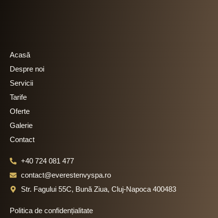
o
r
k
a
m
Acasă
Despre noi
Servicii
Tarife
Oferte
Galerie
Contact
+40 724 081 477
contact@everestenvyspa.ro
Str. Fagului 55C, Bună Ziua, Cluj-Napoca 400483
Politica de confidențialitate