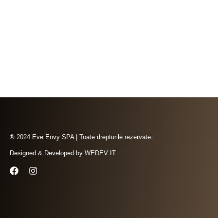
® 2024 Eve Envy SPA | Toate drepturile rezervate.
Designed & Developed by
WEDEV IT
F
I
a
n
c
s
e
t
b
a
o
g