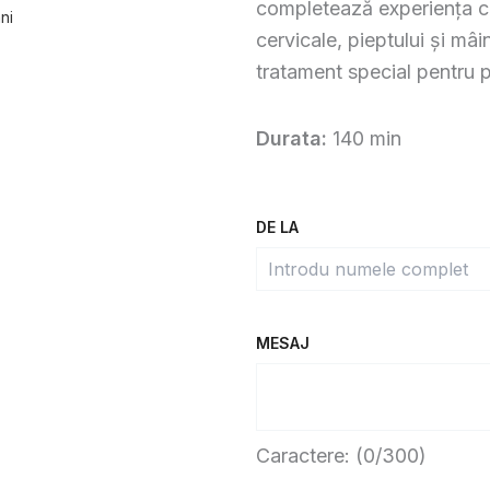
completează experiența cu 
ni
cervicale, pieptului și mâi
tratament special pentru p
Durata:
140 min
Cantitate
DE LA
Masaj
Ayurvedic
&
Head
Spa
MESAJ
Luxury
Caractere: (
0
/300)