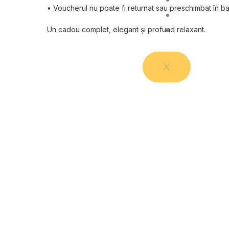
• Voucherul nu poate fi returnat sau preschimbat în ba
Galerie
Un cadou complet, elegant și profund relaxant.
Contact
X