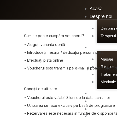
Skip
Acasă
to
Despre noi
content
Despre n
Cum se poate cumpăra voucherul?
Terapeuți
• Alegeți varianta dorită
Servicii
• Introduceți mesajul / dedicația personalizată
Masaje
• Efectuați plata online
Ritualuri
• Voucherul este transmis pe e-mail și poate fi oferit dig
Tratament
Meditație
Condiții de utilizare
Tarife
• Voucherul este valabil 3 luni de la data achiziției
Oferte
• Utilizarea se face exclusiv pe bază de programare
Evenimente
• Rezervarea este necesară în funcție de disponibilit
GIFT Card