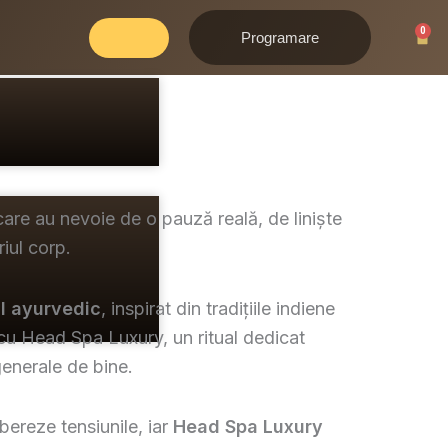
0
Cart
Programare
 care au nevoie de o pauză reală, de liniște
iul corp.
l ayurvedic
, inspirat din tradițiile indiene
, cu Head Spa Luxury, un ritual dedicat
 generale de bine.
bereze tensiunile, iar
Head Spa Luxury