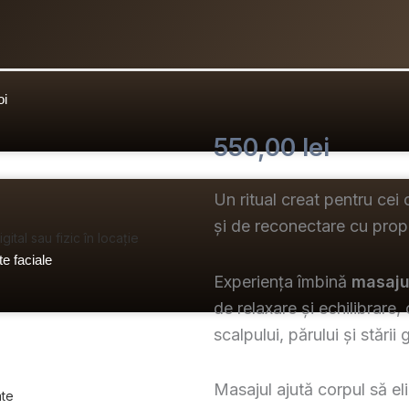
oi
550,00
lei
Un ritual creat pentru cei
și de reconectare cu propr
ital sau fizic în locație
e faciale
Experiența îmbină
masaju
de relaxare și echilibrare
scalpului, părului și stării
Masajul ajută corpul să eli
ate